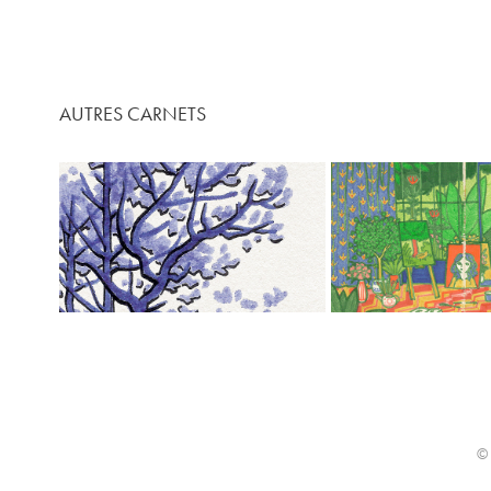
AUTRES CARNETS
ARBRES
LES JARDINS 
2021
2017
© 