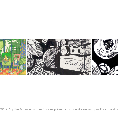
D'OBÉRON
LES FANTÔMES
J
2019
2019 Agathe Nazarenko. Les images présentes sur ce site ne sont pas libres de droi